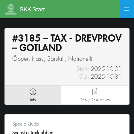
#3185 – TAX - DREVPROV
– GOTLAND
Öppen klass, Särskilt, Nationellt
Start:
2025-10-01
Slut:
2025-10-31
Info
Pris- / Resultatlista
Specialklubb
Svenska Taxklubben