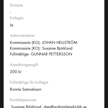
Domare
-
Kollegie
Ja
Administratörer
Kommissarie (KO): JOHAN HELLSTRÖM
Kommissarie (KO): Susanne Björklund
Fullmäktige: GUNNAR PETTERSSON
Anmälningsavgift
200 kr
Fullmäktige för kollegie
Ronnie Samuelsson
Kontaktpersoner
Susanne Björklund,
drev@gotlandstaxklubb.se
,