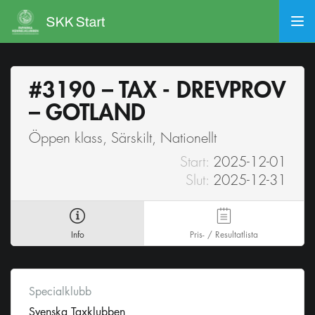
#3190 – TAX - DREVPROV
– GOTLAND
Öppen klass, Särskilt, Nationellt
Start:
2025-12-01
Slut:
2025-12-31
Info
Pris- / Resultatlista
Specialklubb
Svenska Taxklubben