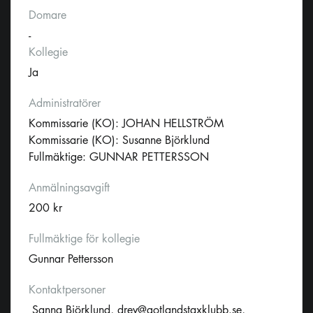
Domare
-
Kollegie
Ja
Administratörer
Kommissarie (KO): JOHAN HELLSTRÖM
Kommissarie (KO): Susanne Björklund
Fullmäktige: GUNNAR PETTERSSON
Anmälningsavgift
200 kr
Fullmäktige för kollegie
Gunnar Pettersson
Kontaktpersoner
Sanna Björklund,
drev@gotlandstaxklubb.se
,