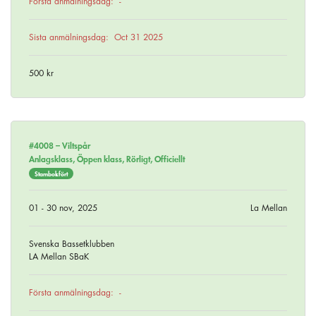
Första anmälningsdag:
-
Sista anmälningsdag:
Oct 31 2025
500 kr
#4008 –
Viltspår
Anlagsklass, Öppen klass, Rörligt, Officiellt
Stambokfört
01 - 30 nov, 2025
La Mellan
Svenska Bassetklubben
LA Mellan SBaK
Första anmälningsdag:
-