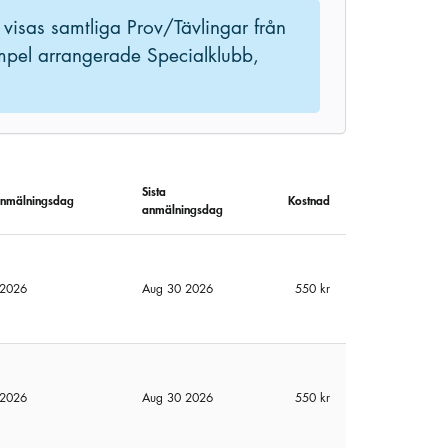
 visas samtliga Prov/Tävlingar från
empel arrangerade Specialklubb,
Sista
anmälningsdag
Kostnad
anmälningsdag
 2026
Aug 30 2026
550 kr
 2026
Aug 30 2026
550 kr