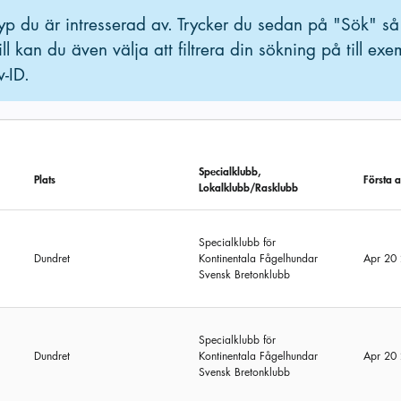
 typ du är intresserad av. Trycker du sedan på "Sök" så
kan du även välja att filtrera din sökning på till ex
v-ID.
Specialklubb,
Plats
Första 
Lokalklubb/Rasklubb
Specialklubb för
Dundret
Kontinentala Fågelhundar
Apr 20
Svensk Bretonklubb
Specialklubb för
Dundret
Kontinentala Fågelhundar
Apr 20
Svensk Bretonklubb