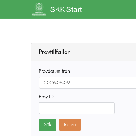
Provtillfällen
Provdatum från
Prov ID
Sök
Rensa