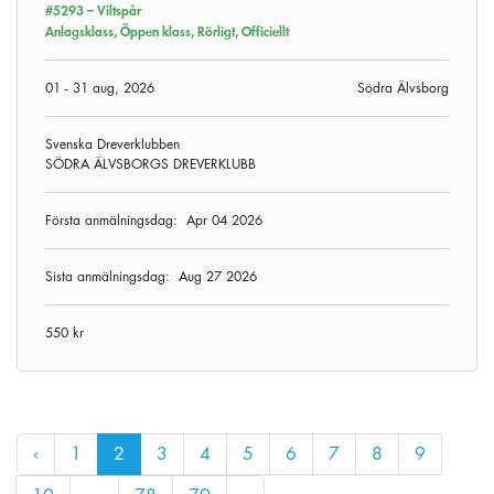
#5293 –
Viltspår
Anlagsklass, Öppen klass, Rörligt, Officiellt
01 - 31 aug, 2026
Södra Älvsborg
Svenska Dreverklubben
SÖDRA ÄLVSBORGS DREVERKLUBB
Första anmälningsdag:
Apr 04 2026
Sista anmälningsdag:
Aug 27 2026
550 kr
‹
1
2
3
4
5
6
7
8
9