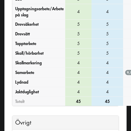
Upptagningsarbete/Arbete
4
4
på slag
Drevsäkerhet
5
5
Drevsätt
5
5
Tapptarbete
5
5
Skall/hörbarhet
5
5
Skallmarkering
4
4
Samarbete
4
4
9,
Lydnad
4
4
Jaktduglighet
4
4
Totalt
45
45
Övrigt