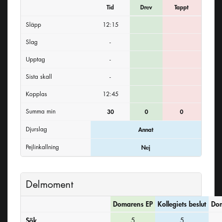
Tid
Drev
Tappt
Släpp
12:15
Slag
-
Upptag
-
Sista skall
-
Kopplas
12:45
Summa min
30
0
0
Djurslag
Annat
Pejlinkallning
Nej
Delmoment
Domarens EP
Kollegiets beslut
Dom
Sök
5
5