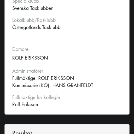
Specialklubb
Svenska Taxklubben
Lokalklubb/Rasklubb
Östergötlands Taxklubb
Domare
ROLF ERIKSSON
Administratörer
Fullmäktige: ROLF ERIKSSON
Kommissarie (KO): HANS GRANFELDT
Fullmäktige för kollegie
Rolf Eriksson
Resultat