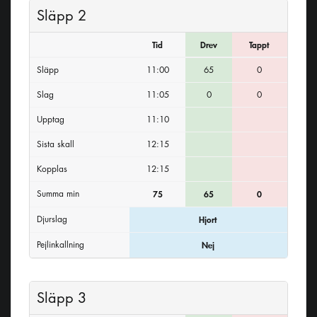
Släpp 2
Tid
Drev
Tappt
Släpp
11:00
65
0
Slag
11:05
0
0
Upptag
11:10
Sista skall
12:15
Kopplas
12:15
Summa min
75
65
0
Djurslag
Hjort
Pejlinkallning
Nej
Släpp 3