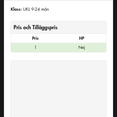
Klass:
UKL 9-24 mån
Pris
och Tilläggspris
Pris
HP
1
Nej
Generellt
Släpp
Fart
Mycket
Total
45
bra
släpptid
(min)
Stil
Mycket
bra
Antal
4
släpp
Jaktlust
Mycket
bra