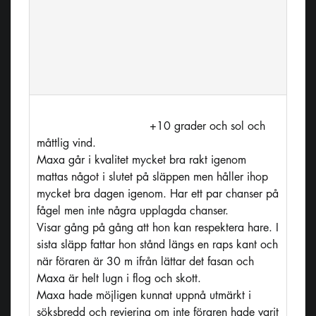
bedömbar
Rapportering
Ej
bedömbar
+10 grader och sol och 
måttlig vind.

Maxa går i kvalitet mycket bra rakt igenom 
mattas något i slutet på släppen men håller ihop 
mycket bra dagen igenom. Har ett par chanser på 
fågel men inte några upplagda chanser.

Visar gång på gång att hon kan respektera hare. I 
sista släpp fattar hon stånd längs en raps kant och 
när föraren är 30 m ifrån lättar det fasan och 
Maxa är helt lugn i flog och skott.

Maxa hade möjligen kunnat uppnå utmärkt i 
söksbredd och reviering om inte föraren hade varit 