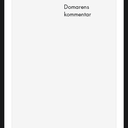
Domarens
Sökformat
Mycket
kommentar
bra
Reviering
Mycket
bra
Samarbete
Mycket
bra
Självständighet
Mycket
bra
Viltfinnarförmåga
Mycket
bra
Precision
Mycket
bra
Resning
Ej
bedömbar
Sekundering
Ej