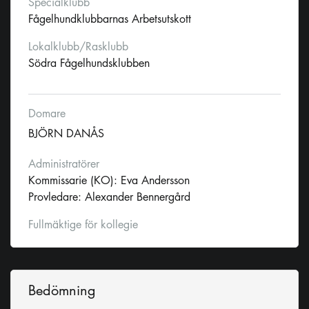
Specialklubb
Fågelhundklubbarnas Arbetsutskott
Lokalklubb/Rasklubb
Södra Fågelhundsklubben
Domare
BJÖRN DANÅS
Administratörer
Kommissarie (KO): Eva Andersson
Provledare: Alexander Bennergård
Fullmäktige för kollegie
Bedömning