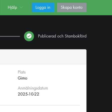
Hjälp
Logga in
Skapa konto
Publicerad och Stambokförd
Plats
Gimo
Anmälningsdatum
2025-10-22