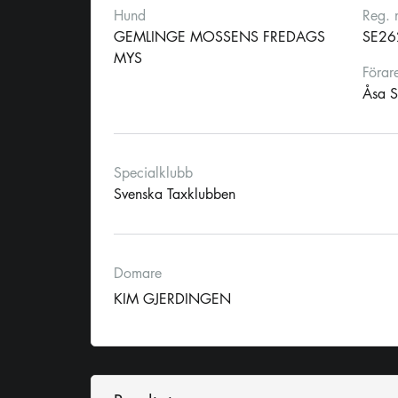
Hund
Reg. 
GEMLINGE MOSSENS FREDAGS
SE26
MYS
Förar
Åsa S
Specialklubb
Svenska Taxklubben
Domare
KIM GJERDINGEN