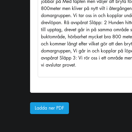
jobbar på Med tapten men väljer att bryta fö
800meter men kliver på nytt vilt i återgånge
domargruppen. Vi tar oss in och kopplar und
drevlöpan. Rå avspårat Släpp: 2 Hunden hitta
till upptag, drevet går in på samma område s
buktområde, hörbarhet mycket bra 800 meter
och kommer långt efter vilket gör att den bryt
domargruppen, Vi går in och kopplar på löp
avspårat Släpp 3: Vi rör oss i ett område men
vi avslutar provet.
Ladda ner PDF