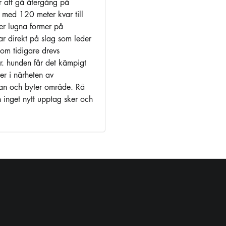
r att gå återgång på
n med 120 meter kvar till
er lugna former på
r direkt på slag som leder
om tidigare drevs
. hunden får det kämpigt
er i närheten av
an och byter område. Rå
 inget nytt upptag sker och