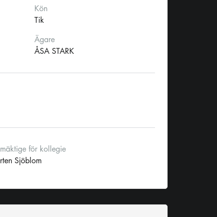
Kön
Tik
Ägare
ÅSA STARK
lmäktige för kollegie
rten Sjöblom