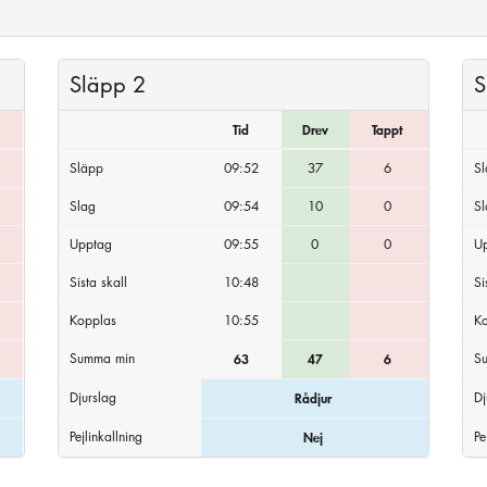
Släpp 2
S
Tid
Drev
Tappt
Släpp
09:52
37
6
S
Slag
09:54
10
0
S
Upptag
09:55
0
0
U
Sista skall
10:48
Si
Kopplas
10:55
K
Summa min
S
63
47
6
Djurslag
Dj
Rådjur
Pejlinkallning
Pe
Nej