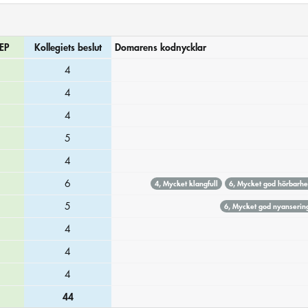
EP
Kollegiets beslut
Domarens kodnycklar
4
4
4
5
4
6
4, Mycket klangfull
6, Mycket god hörbarhe
5
6, Mycket god nyanserin
4
4
4
44