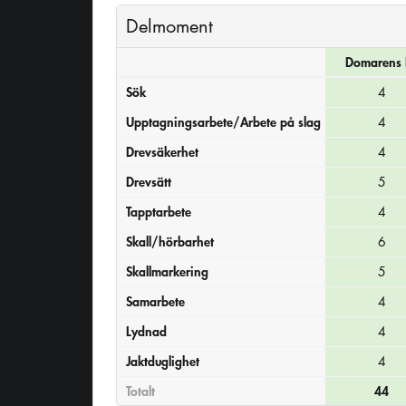
Delmoment
Domarens 
Sök
4
Upptagningsarbete/Arbete på slag
4
Drevsäkerhet
4
Drevsätt
5
Tapptarbete
4
Skall/hörbarhet
6
Skallmarkering
5
Samarbete
4
Lydnad
4
Jaktduglighet
4
Totalt
44