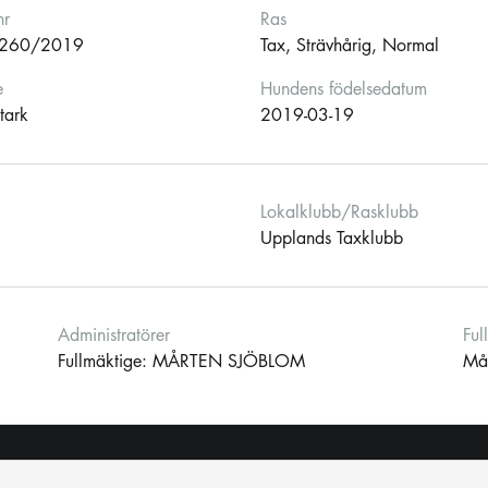
nr
Ras
260/2019
Tax, Strävhårig, Normal
e
Hundens födelsedatum
tark
2019-03-19
Lokalklubb/Rasklubb
Upplands Taxklubb
Administratörer
Ful
Fullmäktige: MÅRTEN SJÖBLOM
Må