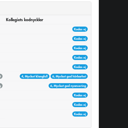
Kollegiets kodnycklar
Kodas ej
Kodas ej
Kodas ej
Kodas ej
Kodas ej
t
4, Mycket klangfull
6, Mycket god hörbarhet
g
6, Mycket god nyansering
Kodas ej
Kodas ej
Kodas ej