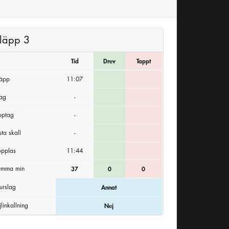
läpp 3
Tid
Drev
Tappt
läpp
11:07
lag
-
pptag
-
sta skall
-
opplas
11:44
umma min
37
0
0
urslag
Annat
jlinkallning
Nej