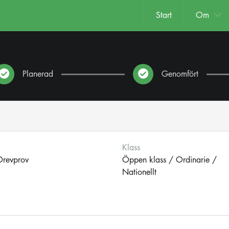
Start
Om
Planerad
Genomfört
Klass
 Drevprov
Öppen klass / Ordinarie /
Nationellt