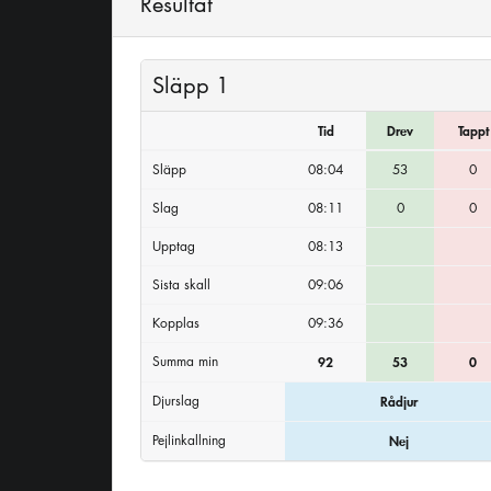
Resultat
Släpp 1
Tid
Drev
Tappt
Släpp
08:04
53
0
Slag
08:11
0
0
Upptag
08:13
Sista skall
09:06
Kopplas
09:36
Summa min
92
53
0
Djurslag
Rådjur
Pejlinkallning
Nej