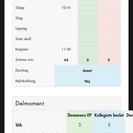
Släpp
10:41
Slag
-
Upptag
-
Sista skall
-
Kopplas
11:45
Summa min
64
0
0
Djurslag
Annat
Pejlinkallning
Nej
Delmoment
Domarens EP
Kollegiets beslut
Dom
Sök
3
3