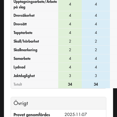
Upptagningsarbete/Arbete
4
4
på slag
Drevsäkerhet
4
4
Drevsätt
4
4
Tapptarbete
4
4
Skall/hörbarhet
2
2
Skallmarkering
2
2
Samarbete
4
4
Lydnad
4
4
Jaktduglighet
3
3
Totalt
34
34
Övrigt
Provet genomfördes
2025-11-07