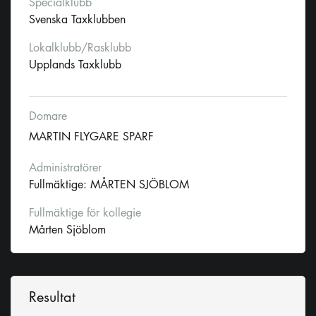
Specialklubb
Svenska Taxklubben
Lokalklubb/Rasklubb
Upplands Taxklubb
Domare
MARTIN FLYGARE SPARF
Administratörer
Fullmäktige: MÅRTEN SJÖBLOM
Fullmäktige för kollegie
Mårten Sjöblom
Resultat