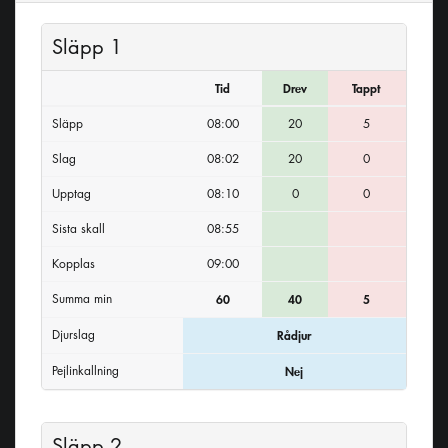
Släpp 1
Tid
Drev
Tappt
Släpp
08:00
20
5
Slag
08:02
20
0
Upptag
08:10
0
0
Sista skall
08:55
Kopplas
09:00
Summa min
60
40
5
Djurslag
Rådjur
Pejlinkallning
Nej
Släpp 2