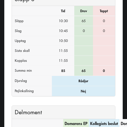
Tid
Drev
Tappt
Släpp
10:30
65
0
Slag
10:45
0
0
Upptag
10:50
Sista skall
11:55
Kopplas
11:55
Summa min
85
65
0
Djurslag
Rådjur
Pejlinkallning
Nej
Delmoment
Domarens EP
Kollegiets beslut
Dom