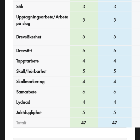
Sök
3
3
Upptagningsarbete/Arbete
5
5
på slag
Drevsäkerhet
5
5
Drevsätt
6
6
Tapptarbete
4
4
Skall/hörbarhet
5
5
Skallmarkering
4
4
Samarbete
6
6
Lydnad
4
4
Jaktduglighet
5
5
Totalt
47
47