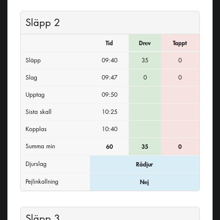
Släpp 2
Tid
Drev
Tappt
Släpp
09:40
35
0
Slag
09:47
0
0
Upptag
09:50
Sista skall
10:25
Kopplas
10:40
Summa min
60
35
0
Djurslag
Rådjur
Pejlinkallning
Nej
Släpp 3