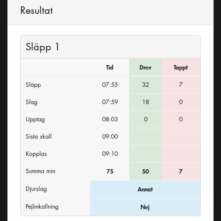
Resultat
Släpp 1
Tid
Drev
Tappt
Släpp
07:55
32
7
Slag
07:59
18
0
Upptag
08:03
0
0
Sista skall
09:00
Kopplas
09:10
Summa min
75
50
7
Djurslag
Annat
Pejlinkallning
Nej