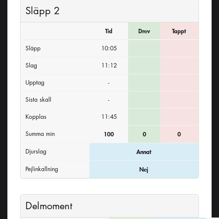
Släpp 2
Tid
Drev
Tappt
Släpp
10:05
Slag
11:12
Upptag
-
Sista skall
-
Kopplas
11:45
Summa min
100
0
0
Djurslag
Annat
Pejlinkallning
Nej
Delmoment