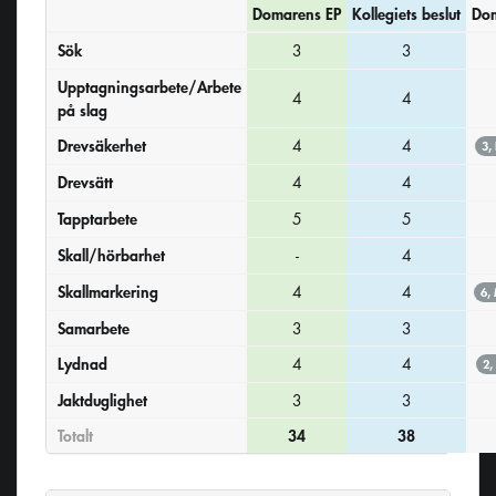
Domarens EP
Kollegiets beslut
Dom
Sök
3
3
Upptagningsarbete/Arbete
4
4
på slag
Drevsäkerhet
4
4
3,
Drevsätt
4
4
Tapptarbete
5
5
Skall/hörbarhet
-
4
Skallmarkering
4
4
6,
Samarbete
3
3
Lydnad
4
4
2,
Jaktduglighet
3
3
Totalt
34
38