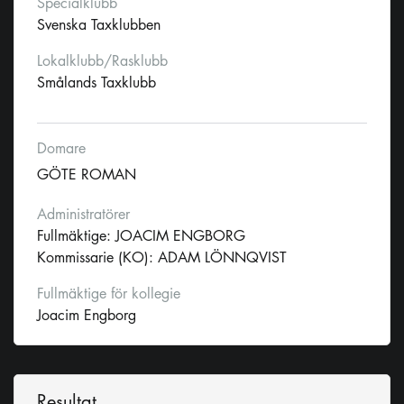
Specialklubb
Svenska Taxklubben
Lokalklubb/Rasklubb
Smålands Taxklubb
Domare
GÖTE ROMAN
Administratörer
Fullmäktige: JOACIM ENGBORG
Kommissarie (KO): ADAM LÖNNQVIST
Fullmäktige för kollegie
Joacim Engborg
Resultat