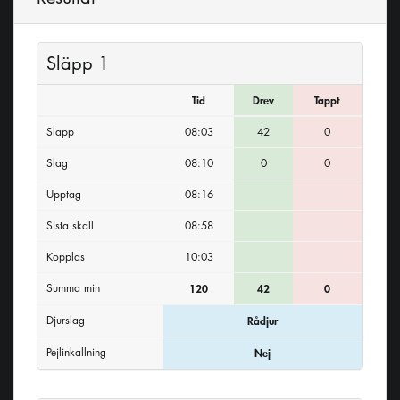
Släpp 1
Tid
Drev
Tappt
Släpp
08:03
42
0
Slag
08:10
0
0
Upptag
08:16
Sista skall
08:58
Kopplas
10:03
Summa min
120
42
0
Djurslag
Rådjur
Pejlinkallning
Nej