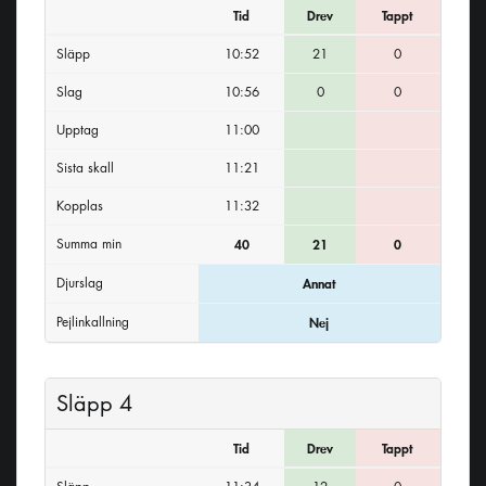
Tid
Drev
Tappt
Släpp
10:52
21
0
Slag
10:56
0
0
Upptag
11:00
Sista skall
11:21
Kopplas
11:32
Summa min
40
21
0
Djurslag
Annat
Pejlinkallning
Nej
Släpp 4
Tid
Drev
Tappt