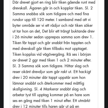
Där drevet gjort en ring blir tiken gående runt med
drevskall. Ägaren går in och kopplar tiken. Sl. 2
Samma snabba sök som tidigare och med fina
rundor upp till 120 meter. I samband med att vi
byter område ser vi ett rådjur och när tiken söker
ut tar hon an det, Det blir ett trångt buktande drev
i 26 minuter sedan upprepas samma som drev 1.
Tiken får tappt och går snabbt från tappten och
med drevskall går tiken tillbaks mot upptaget.
Tiken kopplas vid vägövergång. Rå ses i början
av drevet 2 ggr med tiken 1 och 2 minuter efter.
Sl. 3 Samma sök som tidigare. Hittar slag och
reser okänt drevdjur som går rakt ut. Ett hackigt
drev i 20 minuter där tappt uppstår som hon
lämnar snabbt och återkommer med måttlig
skallgivning. Sl. 4 Markerar snabbt slag och
arbetar tyst till upptag kommer på en hare som
ses en gång med tiken 1 minut efter. Ett utmärkt
drev i 12 minuter tills haren går ut på en