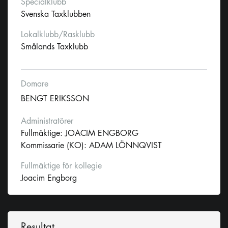
Specialklubb
Svenska Taxklubben
Lokalklubb/Rasklubb
Smålands Taxklubb
Domare
BENGT ERIKSSON
Administratörer
Fullmäktige: JOACIM ENGBORG
Kommissarie (KO): ADAM LÖNNQVIST
Fullmäktige för kollegie
Joacim Engborg
Resultat