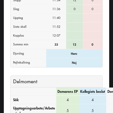
Släpp
11:34
12
0
Slag
11:36
0
0
Upptag
11:40
Sista skall
11:52
Kopplas
12:07
Summa min
33
12
0
Djurslag
Hare
Pejlinkallning
Nej
Delmoment
Domarens EP
Kollegiets beslut
Dom
Sök
4
4
Upptagningsarbete/Arbete
5
5