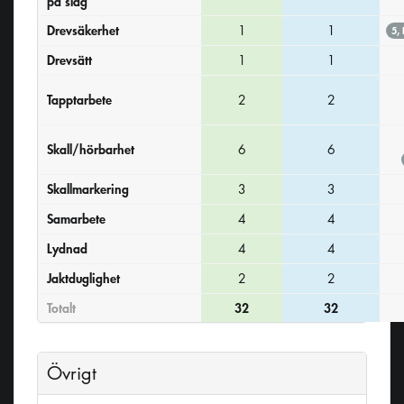
på slag
Drevsäkerhet
1
1
5,
Drevsätt
1
1
Tapptarbete
2
2
Skall/hörbarhet
6
6
Skallmarkering
3
3
Samarbete
4
4
Lydnad
4
4
Jaktduglighet
2
2
Totalt
32
32
Övrigt