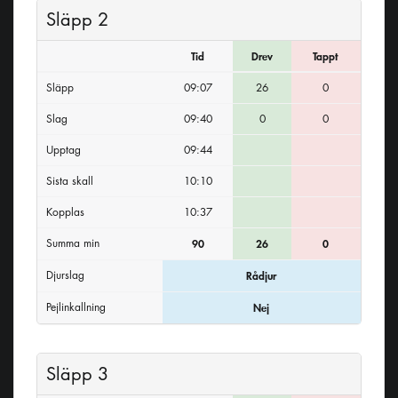
Släpp 2
Tid
Drev
Tappt
Släpp
09:07
26
0
Slag
09:40
0
0
Upptag
09:44
Sista skall
10:10
Kopplas
10:37
Summa min
90
26
0
Djurslag
Rådjur
Pejlinkallning
Nej
Släpp 3