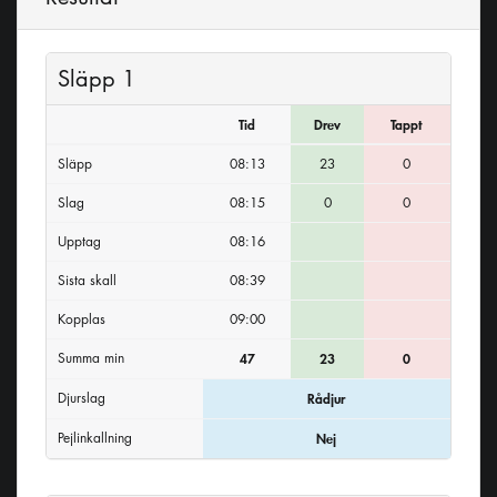
Släpp 1
Tid
Drev
Tappt
Släpp
08:13
23
0
Slag
08:15
0
0
Upptag
08:16
Sista skall
08:39
Kopplas
09:00
Summa min
47
23
0
Djurslag
Rådjur
Pejlinkallning
Nej