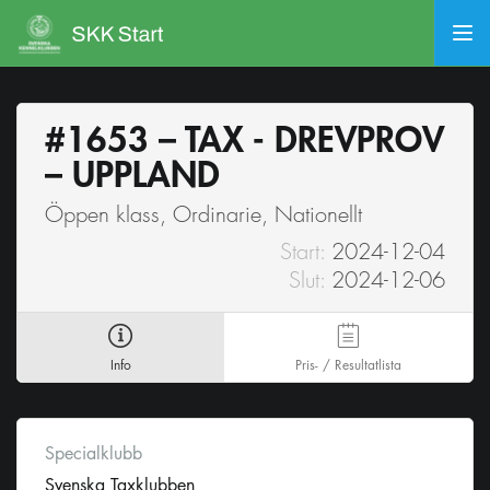
#1653 – TAX - DREVPROV
– UPPLAND
Öppen klass, Ordinarie, Nationellt
Start:
2024-12-04
Slut:
2024-12-06
Info
Pris- / Resultatlista
Specialklubb
Svenska Taxklubben