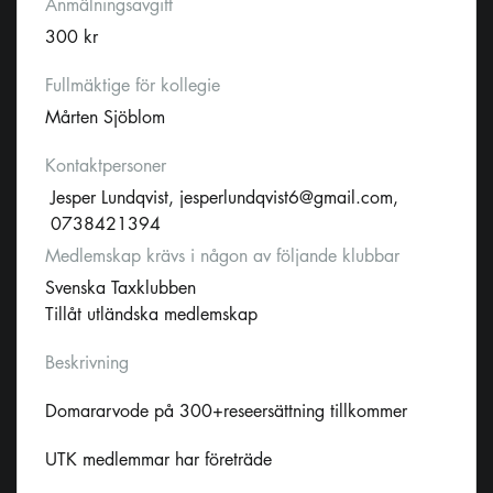
Anmälningsavgift
300 kr
Fullmäktige för kollegie
Mårten Sjöblom
Kontaktpersoner
Jesper Lundqvist,
jesperlundqvist6@gmail.com
,
0738421394
Medlemskap krävs i någon av följande klubbar
Svenska Taxklubben
Tillåt utländska medlemskap
Beskrivning
Domararvode på 300+reseersättning tillkommer
UTK medlemmar har företräde