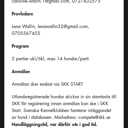
caroline.wallin.1@gmail.com
, 0727432575
Provledare
Lena Wallin,
lenawallin32@gmail.com
,
0705567455
Program
2 partier ukl/ökl, max 14 hundar/parti
Anmälan
Anmälan sker endast via SKK START
Utlandsregistrerade hundar skickar in sin stamtavla till
SKK för registrering innan anmälan kan ske i SKK
Start. Svenska Kennelklubben hanterar inläggandet
av hund i databasen. Mailadress:
compete@skk.se
Handläggningstid, var därför ute i god tid.