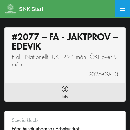
#2077 – FA - JAKTPROV –
EDEVIK
Fjäll, Nationellt, UKL 9-24 mån, ÖKL över 9
mån
2025-09-13
Info
Specialklubb
Fågelhundklubbarnas Arbetsutskott