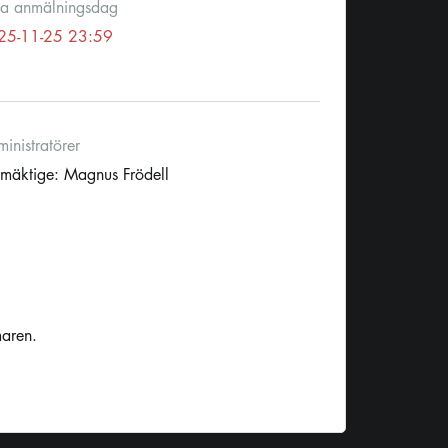
ta anmälningsdag
25-11-25 23:59
inistratörer
lmäktige: Magnus Frödell
maren.