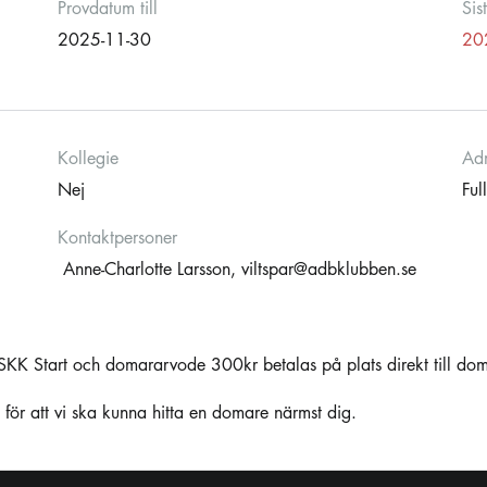
Provdatum till
Sis
2025-11-30
20
Kollegie
Adm
Nej
Ful
Kontaktpersoner
Anne-Charlotte Larsson,
viltspar@adbklubben.se
SKK Start och domararvode 300kr betalas på plats direkt till do
a för att vi ska kunna hitta en domare närmst dig.