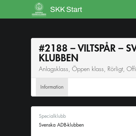
#2188 – VILTSPÅR – 
KLUBBEN
Anlagsklass, Öppen klass, Rörligt, Offic
Info
rmation
Specialklubb
Svenska ADB-klubben