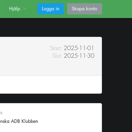
Hjälp
Logga in
Skapa konto
Start:
2025-11-01
Slut:
2025-11-30
ts
enska ADB Klubben