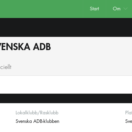
Start
Om
SVENSKA ADB
iellt
Lokalklubb/Rasklubb
Pla
Svenska ADB-klubben
Sv