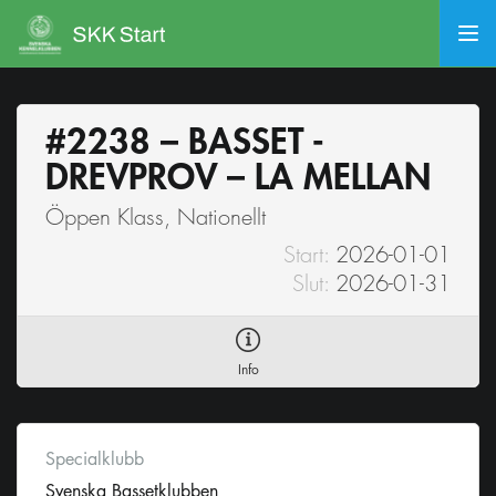
#2238 – BASSET -
DREVPROV – LA MELLAN
Öppen Klass, Nationellt
Start:
2026-01-01
Slut:
2026-01-31
Info
Specialklubb
Svenska Bassetklubben