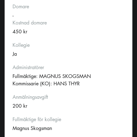
Domare
-
Kostnad domare
450 kr
Kollegie
Ja
Administratörer
Fullmäktige: MAGNUS SKOGSMAN
Kommissarie (KO): HANS THYR
Anmälningsavgift
200 kr
Fullmäktige för kollegie
Magnus Skogsman