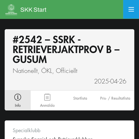
#2542 – SSRK -
RETRIEVERJAKTPROV B –
GUSUM
Nationellt, ÖKL, Officiellt
2025-04-26
Startlista
Pris- / Resultatlista
Info
Anmälda
Specialklubb