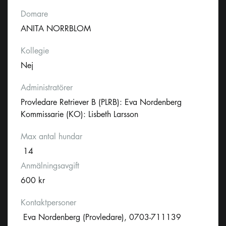
Domare
ANITA NORRBLOM
Kollegie
Nej
Administratörer
Provledare Retriever B (PLRB): Eva Nordenberg
Kommissarie (KO): Lisbeth Larsson
Max antal hundar
14
Anmälningsavgift
600 kr
Kontaktpersoner
Eva Nordenberg (Provledare), 0703-711139