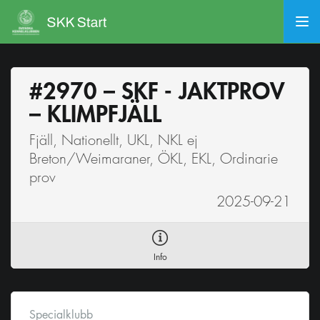
#2970 – SKF - JAKTPROV
– KLIMPFJÄLL
Fjäll, Nationellt, UKL, NKL ej
Breton/Weimaraner, ÖKL, EKL, Ordinarie
prov
2025-09-21
Info
Specialklubb