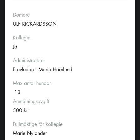
Domare
ULF RICKARDSSON
Kollegie
Ja
Administratörer
Provledare: Maria Hörnlund
Max antal hundar
13
Anmälningsavgift
500 kr
Fullmäktige för kollegie
Marie Nylander