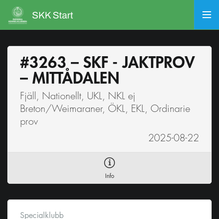
#3263 – SKF - JAKTPROV
– MITTÅDALEN
Fjäll, Nationellt, UKL, NKL ej
Breton/Weimaraner, ÖKL, EKL, Ordinarie
prov
2025-08-22
Info
Specialklubb