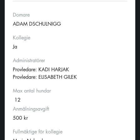
Domare
ADAM DSCHULNIGG
Kollegie
Ja
Administratörer
Provledare: KADI HARJAK
Provledare: ELISABETH GILEK
Max antal hundar
12
Anmälningsavgift
500 kr
Fullmäktige för kollegie