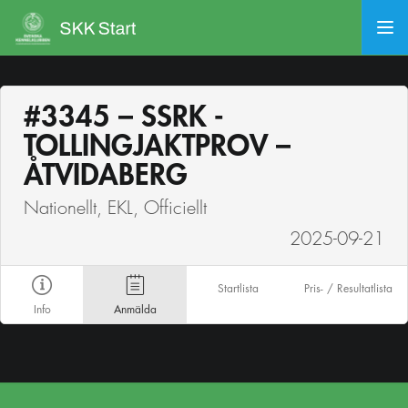
#3345 – SSRK -
TOLLINGJAKTPROV –
ÅTVIDABERG
Nationellt, EKL, Officiellt
2025-09-21
Startlista
Pris- / Resultatlista
Info
Anmälda