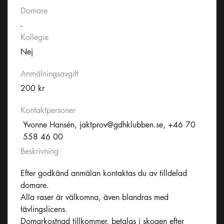
Domare
-
Kollegie
Nej
Anmälningsavgift
200 kr
Kontaktpersoner
Yvonne Hansén,
jaktprov@gdhklubben.se
, +46 70
558 46 00
Beskrivning
Efter godkänd anmälan kontaktas du av tilldelad
domare.
Alla raser är välkomna, även blandras med
tävlingslicens.
Domarkostnad tillkommer, betalas i skogen efter