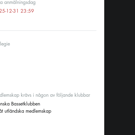
ta anmälningsdag
25-12-31 23:59
legie
lemskap krävs i någon av följande klubbar
nska Bassetklubben
låt utländska medlemskap