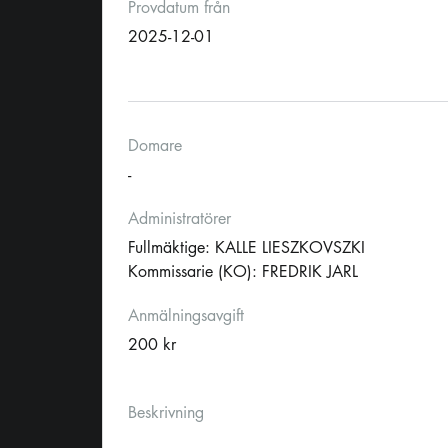
Provdatum från
2025-12-01
Domare
-
Administratörer
Fullmäktige: KALLE LIESZKOVSZKI
Kommissarie (KO): FREDRIK JARL
Anmälningsavgift
200 kr
Beskrivning