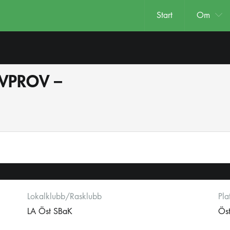
Start
Om
EVPROV –
Lokalklubb/Rasklubb
Pla
LA Öst SBaK
Öst