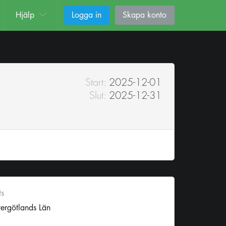
Hjälp
Logga in
Skapa konto
Start:
2025-12-01
Slut:
2025-12-31
ts
ergötlands Län