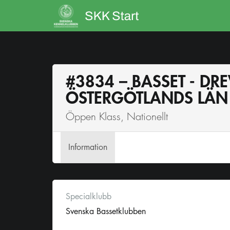
#3834 – BASSET - DR
ÖSTERGÖTLANDS LÄN
Öppen Klass, Nationellt
Info
rmation
Specialklubb
Svenska Bassetklubben