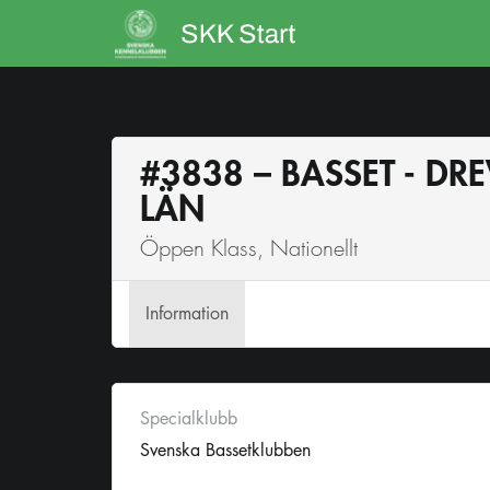
#3838 – BASSET - DR
LÄN
Öppen Klass, Nationellt
Info
rmation
Specialklubb
Svenska Bassetklubben