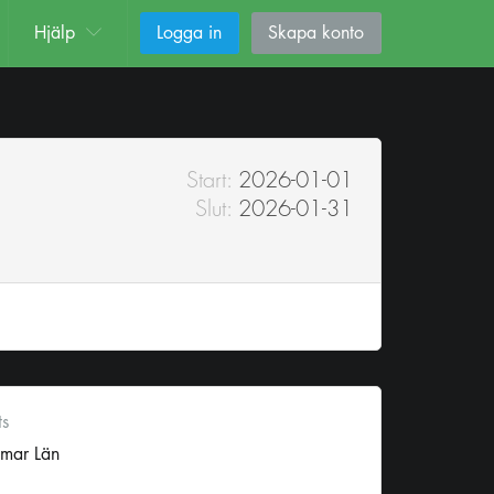
Hjälp
Logga in
Skapa konto
Start:
2026-01-01
Slut:
2026-01-31
ts
lmar Län