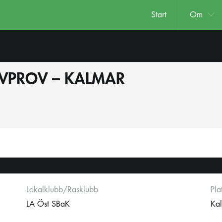
Start
Om
EVPROV – KALMAR
Lokalklubb/Rasklubb
Pla
LA Öst SBaK
Ka