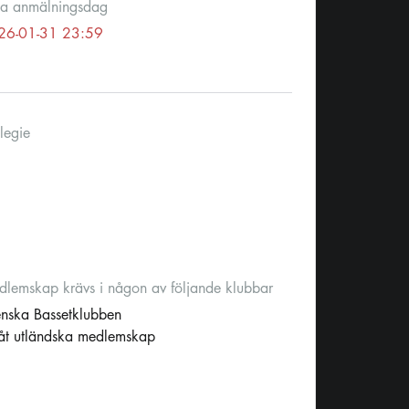
ta anmälningsdag
26-01-31 23:59
legie
lemskap krävs i någon av följande klubbar
nska Bassetklubben
låt utländska medlemskap