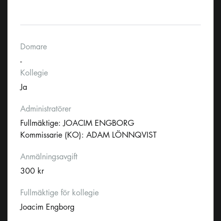
Domare
-
Kollegie
Ja
Administratörer
Fullmäktige: JOACIM ENGBORG
Kommissarie (KO): ADAM LÖNNQVIST
Anmälningsavgift
300 kr
Fullmäktige för kollegie
Joacim Engborg