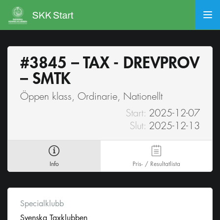
#3845 – TAX - DREVPROV
– SMTK
Öppen klass, Ordinarie, Nationellt
Start:
2025-12-07
Slut:
2025-12-13
Info
Pris- / Resultatlista
Specialklubb
Svenska Taxklubben