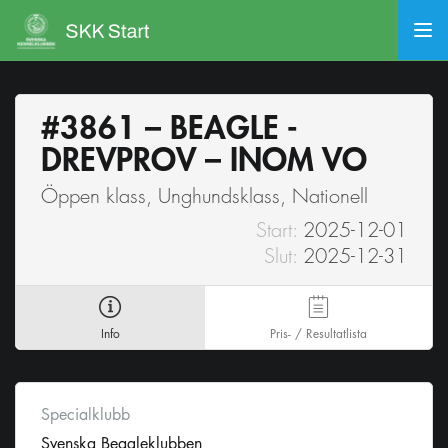
#3861 – BEAGLE -
DREVPROV – INOM VO
Öppen klass, Unghundsklass, Nationell
Start:
2025-12-01
Slut:
2025-12-31
Info
Pris- / Resultatlista
Specialklubb
Svenska Beagleklubben