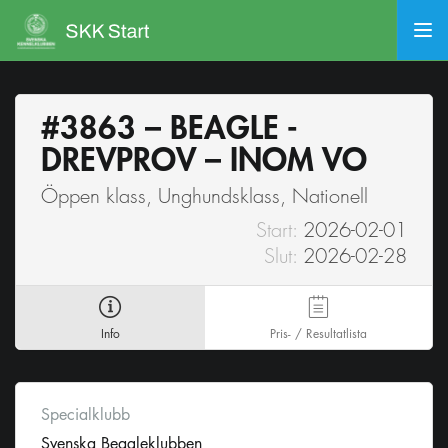
#3863 – BEAGLE -
DREVPROV – INOM VO
Öppen klass, Unghundsklass, Nationell
Start:
2026-02-01
Slut:
2026-02-28
Info
Pris- / Resultatlista
Specialklubb
Svenska Beagleklubben