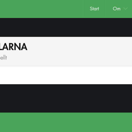
Start
Om
ALARNA
llt