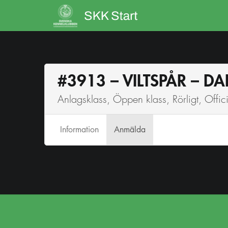
#3913 – VILTSPÅR – D
Anlagsklass, Öppen klass, Rörligt, Officie
Info
rmation
Anmälda