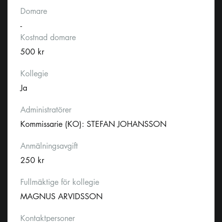
Domare
-
Kostnad domare
500 kr
Kollegie
Ja
Administratörer
Kommissarie (KO): STEFAN JOHANSSON
Anmälningsavgift
250 kr
Fullmäktige för kollegie
MAGNUS ARVIDSSON
Kontaktpersoner