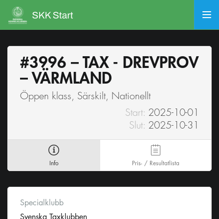
#3996 – TAX - DREVPROV
– VÄRMLAND
Öppen klass, Särskilt, Nationellt
Start:
2025-10-01
Slut:
2025-10-31
Info
Pris- / Resultatlista
Specialklubb
Svenska Taxklubben