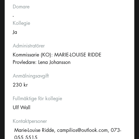
Domare
-
Kollegie
Ja
Administratörer
Kommissarie (KO): MARIE-LOUISE RIDDE
Provledare: Lena Johansson
Anmälningsavgift
230 kr
Fullmäktige för kollegie
Ulf Wall
Kontaktpersoner
Marie-Louise Ridde,
campilios@outlook.com
, 073-
055 5515