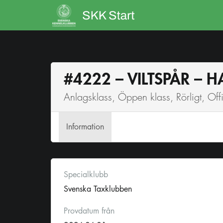
#4222 – VILTSPÅR – 
Anlagsklass, Öppen klass, Rörligt, Offic
Info
rmation
Specialklubb
Svenska Taxklubben
Provdatum från