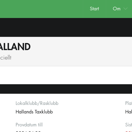
Start
Om
HALLAND
iellt
Lokalklubb/Rasklubb
Pla
Hallands Taxklubb
Ha
Provdatum till
Sis