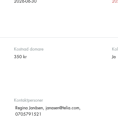
2026-06-30
20
Kostnad domare
Kol
350 kr
Ja
Kontaktpersoner
Regina Janåsen,
janasen@telia.com
,
0705791521