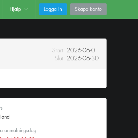
Hjälp
Logga in
Skapa konto
Start:
2026-06-01
Slut:
2026-06-30
ts
lland
ta anmälningsdag