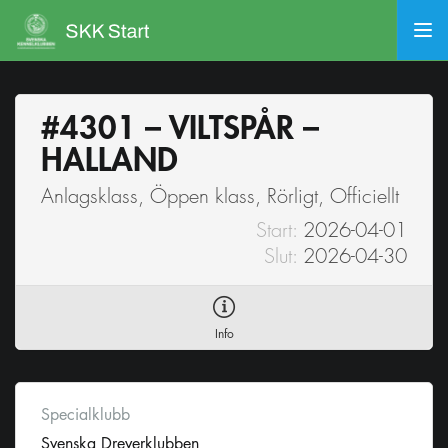
#4301 – VILTSPÅR –
HALLAND
Anlagsklass, Öppen klass, Rörligt, Officiellt
Start:
2026-04-01
Slut:
2026-04-30
Info
Specialklubb
Svenska Dreverklubben