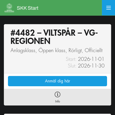
#4482 – VILTSPÅR – VG-
REGIONEN
Anlagsklass, Öppen klass, Rörligt, Officiellt
Start:
2026-11-01
Slut:
2026-11-30
Anmäl dig här
Info