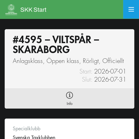
#4595 – VILTSPÅR –
SKARABORG
Anlagsklass, Öppen klass, Rörligt, Officiellt
Start:
2026-07-01
Slut:
2026-07-31
Info
Specialklubb
Svenska Taxklubben