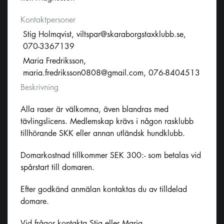
Kontaktpersoner
Stig Holmqvist,
viltspar@skaraborgstaxklubb.se
,
070-3367139
Maria Fredriksson,
maria.fredriksson0808@gmail.com
, 076-8404513
Beskrivning
Alla raser är välkomna, även blandras med
tävlingslicens. Medlemskap krävs i någon rasklubb
tillhörande SKK eller annan utländsk hundklubb.
Domarkostnad tillkommer SEK 300:- som betalas vid
spårstart till domaren.
Efter godkänd anmälan kontaktas du av tilldelad
domare.
Vid frågor kontakta Stig eller Maria.