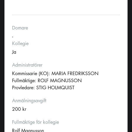
Domare
-
Kollegie
Ja
Administratörer
Kommissarie (KO): MARIA FREDRIKSSON
Fullmäktige: ROLF MAGNUSSON
Provledare: STIG HOLMQUIST
Anmälningsavgift
200 kr
Fullmäktige för kollegie
Rolf Magnusson