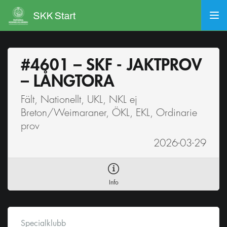
#4601 – SKF - JAKTPROV
– LÅNGTORA
Fält, Nationellt, UKL, NKL ej
Breton/Weimaraner, ÖKL, EKL, Ordinarie
prov
2026-03-29
Info
Specialklubb