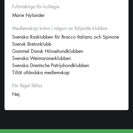
Fullmäktige för kollegie
Marie Nylander
Medlemskap krävs i någon av följande klubbar
Svenska Rasklubben för Bracco Italiano och Spinone
Svensk Bretonklubb
Gammel Dansk Hönsehundklubben
Svenska Weimaranerklubben
Svenska Drentsche Patrijshondklubben
Tillåt utländska medlemskap
Får fågel fällas
Nej