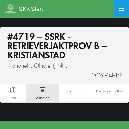
#4719 – SSRK -
RETRIEVERJAKTPROV B –
KRISTIANSTAD
Nationellt, Officiellt, NKL
2026-04-19
Startlista
Pris- / Resultatlista
Info
Anmälda