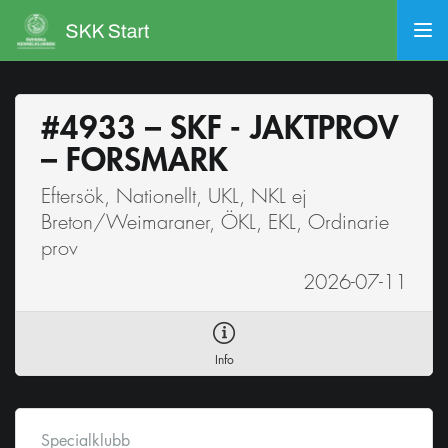
#4933 – SKF - JAKTPROV
– FORSMARK
Eftersök, Nationellt, UKL, NKL ej
Breton/Weimaraner, ÖKL, EKL, Ordinarie
prov
2026-07-11
Info
Specialklubb