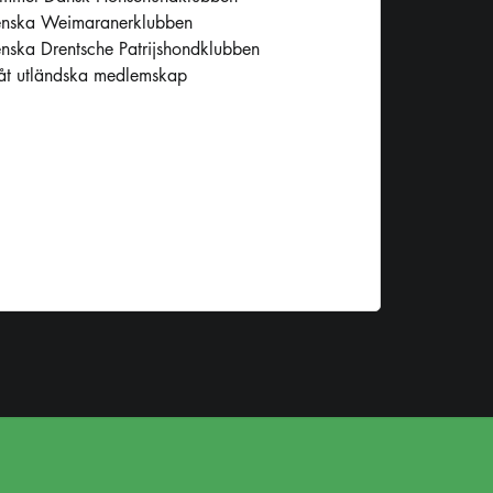
enska Weimaranerklubben
nska Drentsche Patrijshondklubben
låt utländska medlemskap