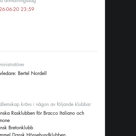
ta anmälningsdag
26-06-20 23:59
inistratörer
vledare: Bertel Nordell
lemskap krävs i någon av följande klubbar
nska Rasklubben för Bracco Italiano och
inone
nsk Bretonklubb
mmel Dansk Hönsehundklubben