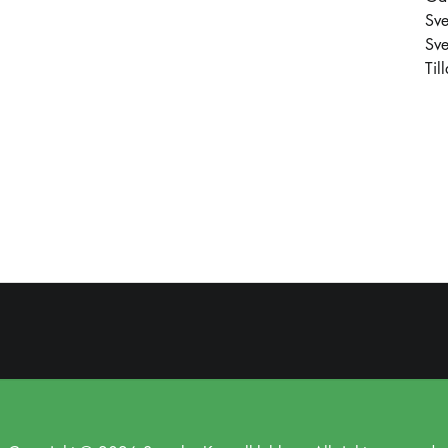
Sv
Sve
Til