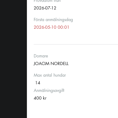
Provdatum från
2026-07-12
Första anmälningsdag
2026-05-10 00:01
Domare
JOACIM NORDELL
Max antal hundar
14
Anmälningsavgift
400 kr