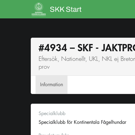
#4934 – SKF - JAKTP
Eftersök, Nationellt, UKL, NKL ej Bre
prov
Info
rmation
Specialklubb
Specialklubb för Kontinentala Fågelhundar