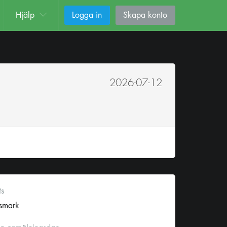
Hjälp
Logga in
Skapa konto
2026-07-12
ts
rsmark