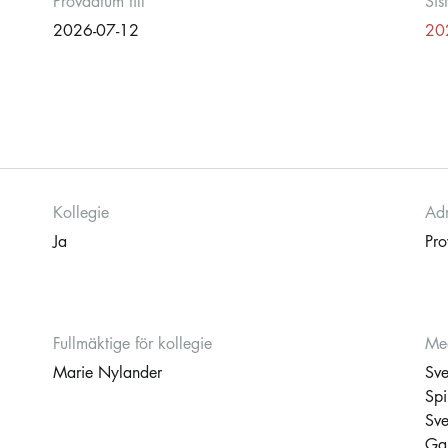
Provdatum till
Sis
2026-07-12
20
Kollegie
Adm
Ja
Pro
Fullmäktige för kollegie
Med
Marie Nylander
Sve
Sp
Sve
Ga