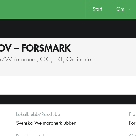
Start
Om
ROV – FORSMARK
ton/Weimaraner, ÖKL, EKL, Ordinarie
Lokalklubb/Rasklubb
Pla
Svenska Weimaranerklubben
Fo