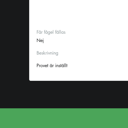
Får fågel fällas
Nej
Beskrivning
Provet är inställt