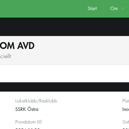
Start
Om
INOM AVD
iellt
Lokalklubb/Rasklubb
Pla
SSRK Östra
In
Provdatum till
Sis