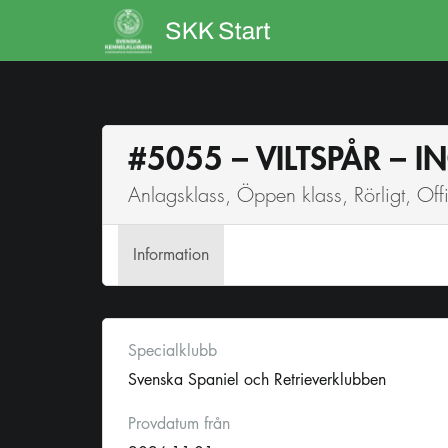
#5055 – VILTSPÅR – 
Anlagsklass, Öppen klass, Rörligt, Offic
Info
rmation
Specialklubb
Svenska Spaniel och Retrieverklubben
Provdatum från