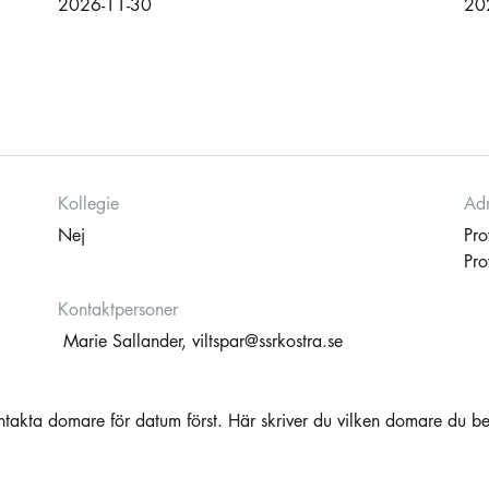
2026-11-30
20
Kollegie
Adm
Nej
Pro
Pro
Kontaktpersoner
Marie Sallander,
viltspar@ssrkostra.se
ntakta domare för datum först. Här skriver du vilken domare du b