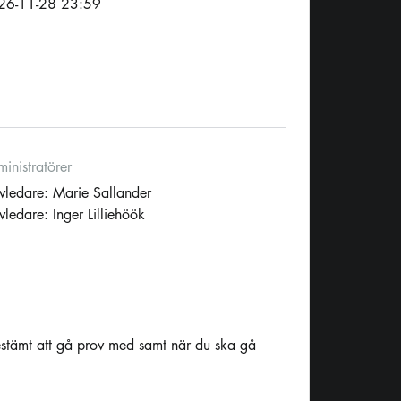
26-11-28 23:59
inistratörer
vledare: Marie Sallander
vledare: Inger Lilliehöök
estämt att gå prov med samt när du ska gå