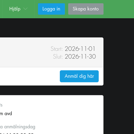
Hjälp
Logga in
Skapa konto
Start:
2026-11-01
Slut:
2026-11-30
Anmäl dig här
ts
om avd
ta anmälningsdag