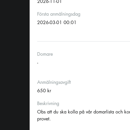
2026-11-01
Första anmälningsdag
2026-03-01 00:01
Domare
-
Anmälningsavgift
650 kr
Beskrivning
Obs att du ska kolla på vår domarlista och ko
provet.