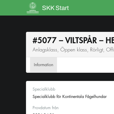
#5077 – VILTSPÅR – H
Anlagsklass, Öppen klass, Rörligt, Offic
Info
rmation
Specialklubb
Specialklubb för Kontinentala Fågelhundar
Provdatum från