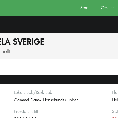
Start
Om
ELA SVERIGE
iellt
Lokalklubb/Rasklubb
Pla
Gammel Dansk Hönsehundsklubben
Hel
Provdatum till
Sis