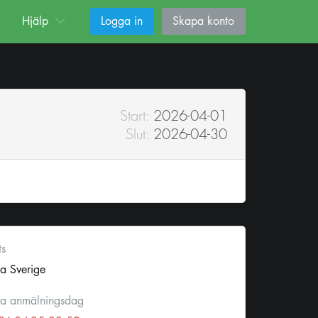
Hjälp
Logga in
Skapa konto
Start:
2026-04-01
Slut:
2026-04-30
ts
a Sverige
ta anmälningsdag