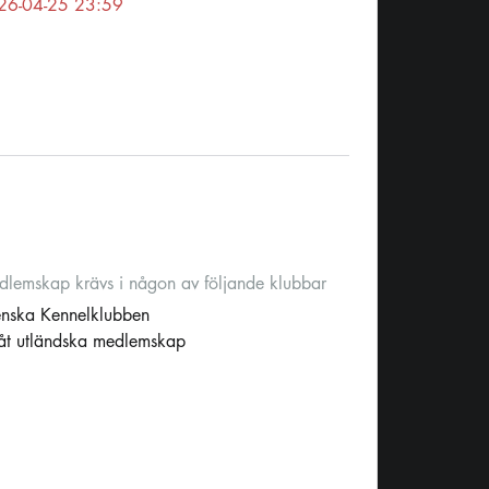
26-04-25 23:59
lemskap krävs i någon av följande klubbar
enska Kennelklubben
låt utländska medlemskap