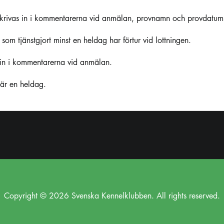
 skrivas in i kommentarerna vid anmälan, provnamn och provdatum
om tjänstgjort minst en heldag har förtur vid lottningen.
s in i kommentarerna vid anmälan.
är en heldag.
Copyright © 2026 Svenska Kennelklubben. All rights reserved.