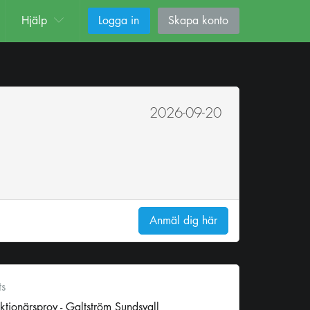
Hjälp
Logga in
Skapa konto
2026-09-20
Anmäl dig här
ts
ktionärsprov - Galtström Sundsvall