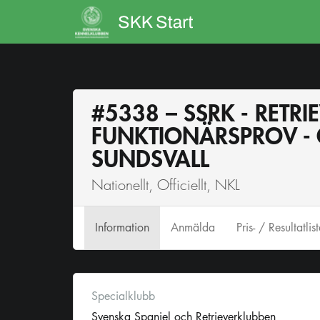
#5338 – SSRK - RETRI
FUNKTIONÄRSPROV -
SUNDSVALL
Nationellt, Officiellt, NKL
Info
rmation
Anmälda
Pris- / Resultatlis
Specialklubb
Svenska Spaniel och Retrieverklubben