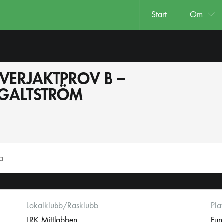
Start
Om
EVERJAKTPROV B –
 GALTSTRÖM
ta
Lokalklubb/Rasklubb
Pla
LRK Mittlabben
Fun