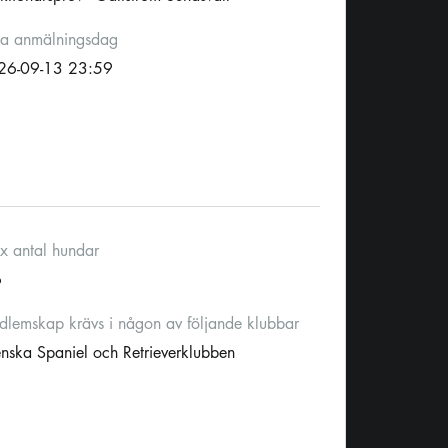
ta anmälningsdag
26-09-13 23:59
x antal hundar
6
lemskap krävs i någon av följande klubbar
nska Spaniel och Retrieverklubben