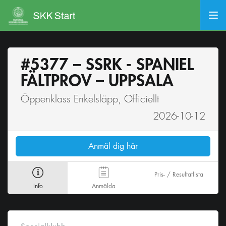
#5377 – SSRK - SPANIEL
FÄLTPROV – UPPSALA
Öppenklass Enkelsläpp, Officiellt
2026-10-12
Anmäl dig här
Pris- / Resultatlista
Info
Anmälda