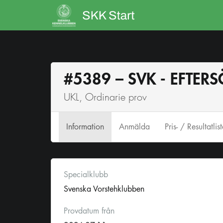
#5389 – SVK - EFTERS
UKL, Ordinarie prov
Info
rmation
Anmälda
Pris- / Resultatlis
Specialklubb
Svenska Vorstehklubben
Provdatum från