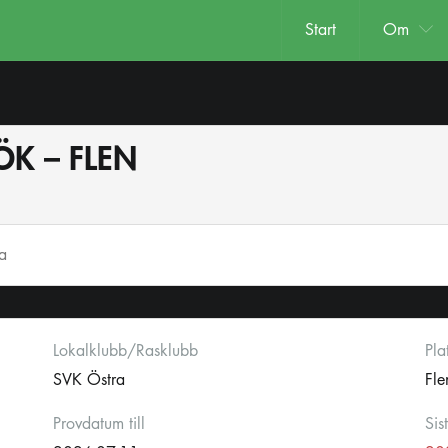
Start
Om
ÖK – FLEN
ta
Lokalklubb/Rasklubb
Pla
SVK Östra
Fle
Provdatum till
Sis