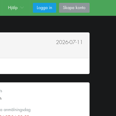
Hjälp
Logga in
Skapa konto
2026-07-11
ts
n
ta anmälningsdag