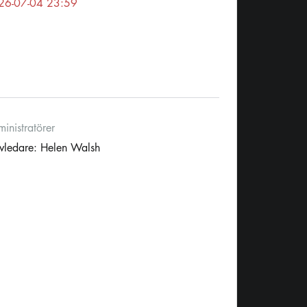
26-07-04 23:59
inistratörer
vledare: Helen Walsh