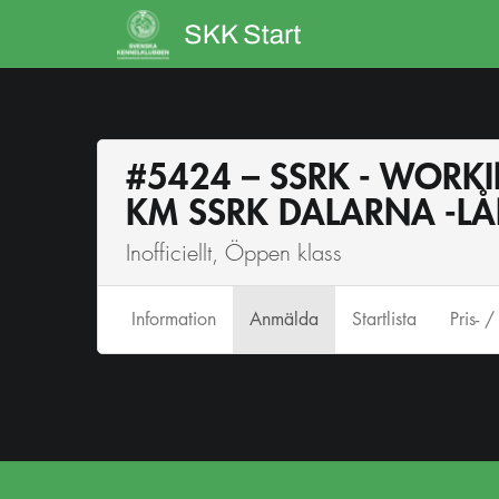
#5424 – SSRK - WORKI
KM SSRK DALARNA -L
Inofficiellt, Öppen klass
Info
rmation
Anmälda
Startlista
Pris- /