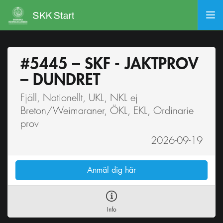
#5445 – SKF - JAKTPROV
– DUNDRET
Fjäll, Nationellt, UKL, NKL ej
Breton/Weimaraner, ÖKL, EKL, Ordinarie
prov
2026-09-19
Anmäl dig här
Info