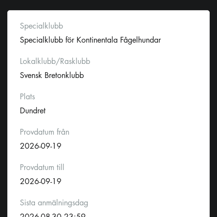
Specialklubb
Specialklubb för Kontinentala Fågelhundar
Lokalklubb/Rasklubb
Svensk Bretonklubb
Plats
Dundret
Provdatum från
2026-09-19
Provdatum till
2026-09-19
Sista anmälningsdag
2026-08-30 23:59