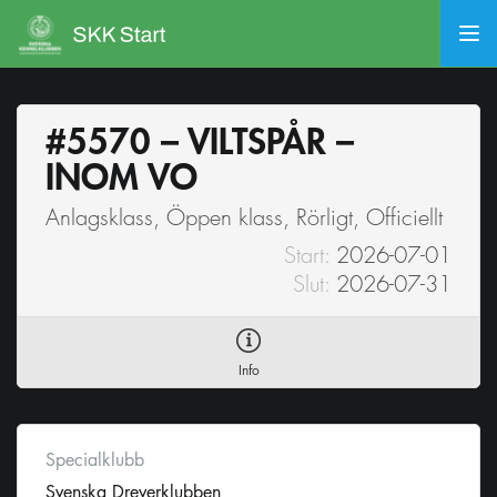
#5570 – VILTSPÅR –
INOM VO
Anlagsklass, Öppen klass, Rörligt, Officiellt
Start:
2026-07-01
Slut:
2026-07-31
Info
Specialklubb
Svenska Dreverklubben