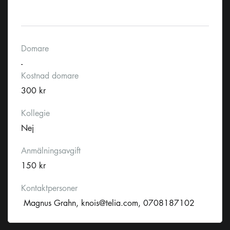
Domare
-
Kostnad domare
300 kr
Kollegie
Nej
Anmälningsavgift
150 kr
Kontaktpersoner
Magnus Grahn,
knois@telia.com
, 0708187102