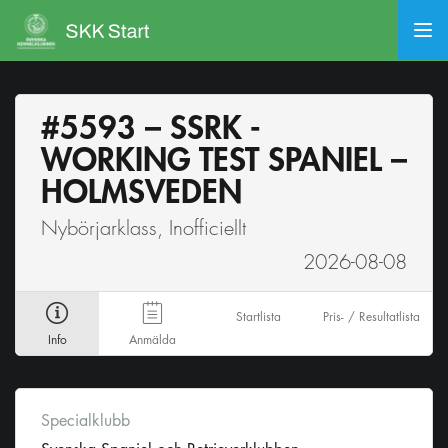
#5593 – SSRK -
WORKING TEST SPANIEL –
HOLMSVEDEN
Nybörjarklass, Inofficiellt
2026-08-08
Startlista
Pris- / Resultatlista
Info
Anmälda
Specialklubb