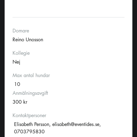
Domare
Reino Unosson
Kollegie
Nej
Max antal hundar
10
Anmälningsavgift
300 kr
Kontaktpersoner
Elisabeth Persson,
elisabeth@eventides.se
,
0703795830