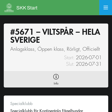
#5671 – VILTSPÅR – HELA
SVERIGE
Anlagsklass, Öppen klass, Rörligt, Officiellt
Start:
2026-07-01
Slut:
2026-07-31
Info
Specialklubb
Specialklubb för Kontinentala Fågelhundar