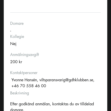
Domare
-
Kollegie
Nej
Anmälningsavgift
200 kr
Kontaktpersoner
Yvonne Hansén,
viltsparansvarig@gdhklubben.se
,
+46 70 558 46 00
Beskrivning
Efter godkänd anmälan, kontaktas du av tilldelad
domare.