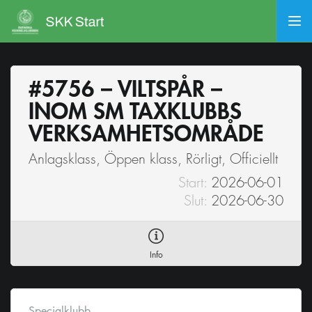
#5756 – VILTSPÅR –
INOM SM TAXKLUBBS
VERKSAMHETSOMRÅDE
Anlagsklass, Öppen klass, Rörligt, Officiellt
Start:
2026-06-01
Slut:
2026-06-30
Info
Specialklubb