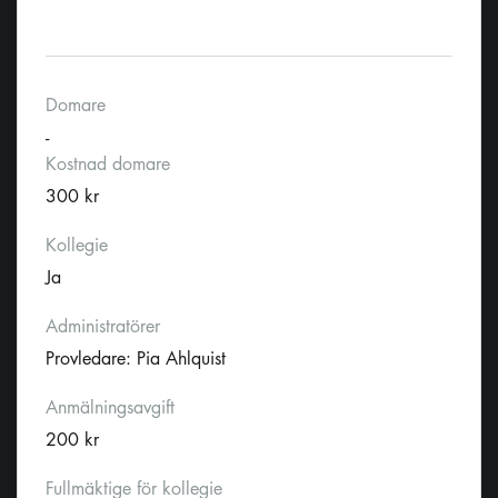
Domare
-
Kostnad domare
300 kr
Kollegie
Ja
Administratörer
Provledare: Pia Ahlquist
Anmälningsavgift
200 kr
Fullmäktige för kollegie