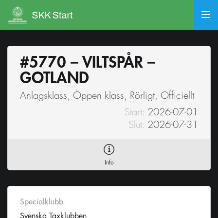
#5770 – VILTSPÅR –
GOTLAND
Anlagsklass, Öppen klass, Rörligt, Officiellt
Start:
2026-07-01
Slut:
2026-07-31
Info
Specialklubb
Svenska Taxklubben