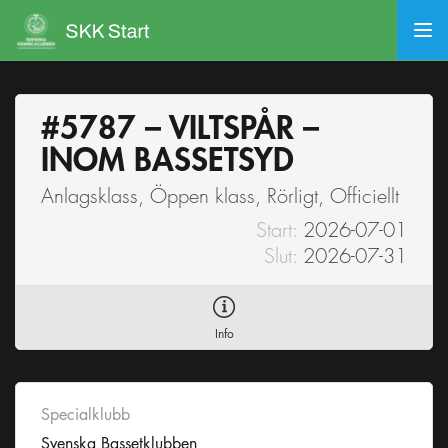
#5787 – VILTSPÅR –
INOM BASSETSYD
Anlagsklass, Öppen klass, Rörligt, Officiellt
Start:
2026-07-01
Slut:
2026-07-31
Info
Specialklubb
Svenska Bassetklubben